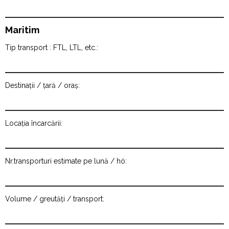
Maritim
Tip transport : FTL, LTL, etc.:
Destinații / țară / oraș:
Locația încarcării:
Nr.transporturi estimate pe lună / hó:
Volume / greutăți / transport: