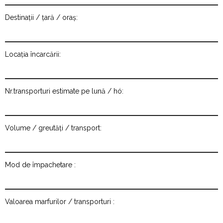
Destinații / țară / oraș:
Locația încarcării:
Nr.transporturi estimate pe lună / hó:
Volume / greutăți / transport:
Mod de împachetare :
Valoarea marfurilor / transporturi :