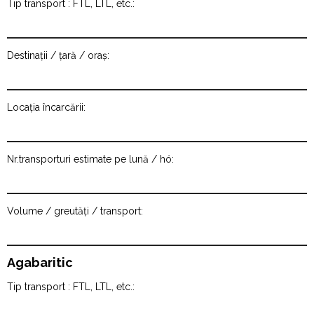
Tip transport : FTL, LTL, etc.:
Destinații / țară / oraș:
Locația încarcării:
Nr.transporturi estimate pe lună / hó:
Volume / greutăți / transport:
Agabaritic
Tip transport : FTL, LTL, etc.: