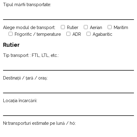
Tipul mărfii transportate:
Alege modul de transport:
Rutier
Aerian
Maritim
Frigorific / temperature
ADR
Agabaritic
Rutier
Tip transport : FTL, LTL, etc.:
Destinații / țară / oraș:
Locația încarcării:
Nr.transporturi estimate pe lună / hó: