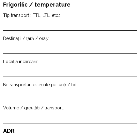
Frigorific / temperature
Tip transport : FTL, LTL, etc.:
Destinații / țară / oraș:
Locația încarcării:
Nr.transporturi estimate pe lună / hó:
Volume / greutăți / transport:
ADR