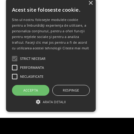
×
Acest site foloseste cookie.
Site-ul nostru folosește modulele cookie
pentru a îmbunătăți experiența de utilizare, a
personaliza conținutul, pentru a oferi funcții
pentru rețelele sociale și pentru a analiza
traficul. Faceți clic mai jos pentru a fi de acord
cu utilizarea acestei tehnologii
Citeste mai mult
STRICT NECESAR
PERFORMANTA
NECLASIFICATE
ACCEPTA
RESPINGE
ARATA DETALII
Strict necesar
Performanta
Neclasificate